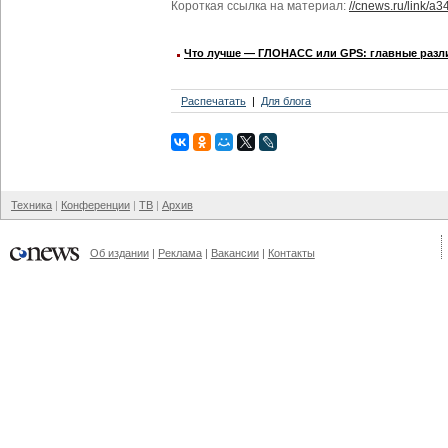
Короткая ссылка на материал:
//cnews.ru/link/a3
Что лучше — ГЛОНАСС или GPS: главные разл
Распечатать
Для блога
Техника
Конференции
ТВ
Архив
Об издании
Реклама
Вакансии
Контакты