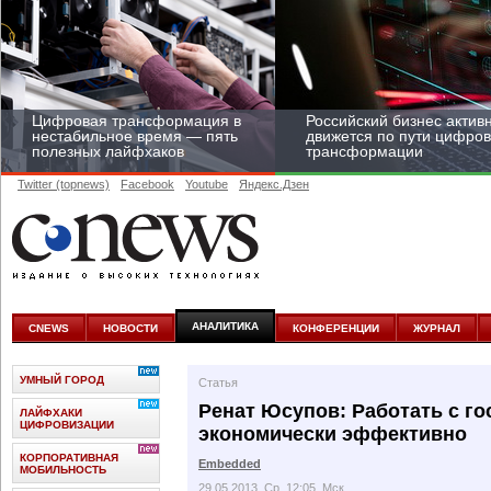
Цифровая трансформация в
Российский бизнес актив
нестабильное время — пять
движется по пути цифро
полезных лайфхаков
трансформации
Twitter (topnews)
Facebook
Youtube
Яндекс.Дзен
Средний бизнес начал
цифровизироваться со
скоростью крупных
АНАЛИТИКА
CNEWS
НОВОСТИ
КОНФЕРЕНЦИИ
ЖУРНАЛ
корпораций
УМНЫЙ ГОРОД
Статья
Ренат Юсупов: Работать с го
ЛАЙФХАКИ
ЦИФРОВИЗАЦИИ
экономически эффективно
КОРПОРАТИВНАЯ
Embedded
МОБИЛЬНОСТЬ
29.05.2013, Ср, 12:05, Мск