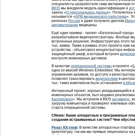
специалисты разработали саму материнскую п
BIOS
мы внедрили модуль идентификации и
ау
закону «
О персональных данных
». Получилось 
называется «
АРМ медицинского работника
». Э
регионах
России
и даже получило диплом
Минз
автоматизации
медицины.
Ещё один пример - проект «Безопасный город» 
разрабатывали видеорегистраторы. Вообще вид
встроенные решения. Инфраструктура этого пр
тыс. камер. Также в рамках этого проекта нам з
устройства - объектового концентратора инфо
защищённый шкаф, в который встроен
видеоре
контроля инженерных датчиков.
В качестве
операционной системы
в проекте «
Б
одна из версий Windows Embedded. Мы интегри
управлению архивом, по доступу к регистратору
позволял транслировать
видеоролики
в центра
тыс. таких комплексов было установлено
в Моск
Интересный проект, хорошо укладывающийся в
инженерных объектов, был недавно реализован
Касперского
». Мы встроили в BIOS
антивирус
, 
загрузку компьютера и проверяет ключевые об
старта операционной системы.
CNews: Какие аппаратные и программные пл
создания встраиваемых систем? Чем обусло
Ренат Юсупов
:
В качестве аппаратных платфо
архитектуру, так как мы прямые лицензиаты на