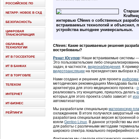
РОССИЙСКОЕ ПО
Старши
NETAPP: НОВОЕ В СХД
Kraftwa
интервью CNews о собственных разрабо
БЕЗОПАСНОСТЬ
встраиваемых технологий и объяснил, 
устройства выгоднее универсальных.
ЦИФРОВАЯ
ТРАНСФОРМАЦИЯ
ОБЛАЧНЫЕ
CNews: Какие встраиваемые решения разраб
ТЕХНОЛОГИИ
востребованы?
ИТ В ГОССЕКТОРЕ
Ренат Юсупов
:
Наши встраиваемые системы — н
Это пользовательские либо специализирован
ИТ В БАНКАХ
задач, в частности,
видеонаблюдения
. К приме
видеотрансляции
на президентских выборах в 2
ИТ В ТОРГОВЛЕ
Нами создано и решение для проекта
информа
методических рекомендациях Минздрава была
ТЕЛЕКОМ
архитектура для этого медицинского проекта -
о
реализовать эту концепцию, пришлось делать
к
ИНТЕРНЕТ
которых для этого проекта слабо зависит от
изо
автоматизаторов.
ИТ-БИЗНЕС
Мы разработали специальную
материнскую пла
РЕЙТИНГИ
охлаждением. В итоге получился аккуратный «к
разработана специальная версия встроенной о
взяли
Gentoo Linux
. В данное устройство мы и
для работы с различными методами терминальн
широкого спектра локального периферийного о
Фактически мы сделали классического универса