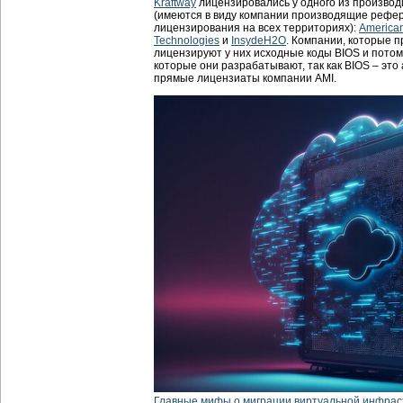
Kraftway
лицензировались у одного из производи
(имеются в виду компании производящие рефер
лицензирования на всех территориях):
America
Technologies
и
InsydeH2O
. Компании, которые 
лицензируют у них исходные коды BIOS и пото
которые они разрабатывают, так как BIOS – эт
прямые лицензиаты компании AMI.
Главные мифы о миграции виртуальной инфрас