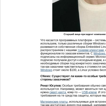
Старший вице-президент компании
Что касается программных платформ – системы
используем, только различные сборки Windows и L
развивается собственная сборка Embedded Lin
распространяем с нашими
тонкими клиентами
,
функционалом по заказам клиентов. С
Windows
подписаны на информационный сервис Microsoft
подписке получаем доступ к исходным кодам, а
необходимые сборки под конкретного заказчика
так как заказчики чувствительны к стоимости с
Windows
стоит около $100, а Linux условно бес
CNews: Существуют ли какие-то особые треб
стороны заказчиков?
Ренат Юсупов:
Особые требования обычно свя
используется. Например, может меняться тип 
нужна
смарт-карта
, кому-то —
USB-ключи
. И эт
требования на те средства защиты, которые мы
Материнские платы
, используемые для встрое
так как достаточно дорого под каждый, наприме