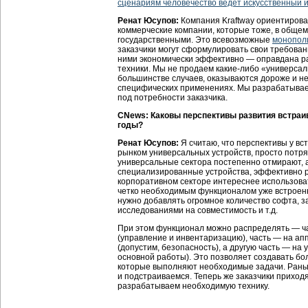
сценариям человечество ведет искусственный 
Ренат Юсупов:
Компания Kraftway ориентирова
коммерческие компании, которые тоже, в общем-
государственными. Это всевозможные
монопол
заказчики могут сформулировать свои требовани
ними экономически эффективно — оправдана р
техники. Мы не продаем какие-либо «универсал
большинстве случаев, оказываются дороже и не
специфических применениях. Мы разрабатывае
под потребности заказчика.
CNews: Каковы перспективы развития встра
годы?
Ренат Юсупов:
Я считаю, что перспективы у вс
рынком универсальных устройств, просто потр
универсальные сектора постепенно отмирают, а
специализированные устройства, эффективно 
корпоративном секторе интереснее использова
четко необходимым функционалом уже встроен
нужно добавлять огромное количество софта, 
исследованиями на совместимость и т.д.
При этом функционал можно распределять — ча
(управление и инвентаризацию), часть — на а
(допустим, безопасность), а другую часть — на
основной работы). Это позволяет создавать б
которые выполняют необходимые задачи. Раньш
и подстраиваемся. Теперь же заказчики приход
разрабатываем необходимую технику.