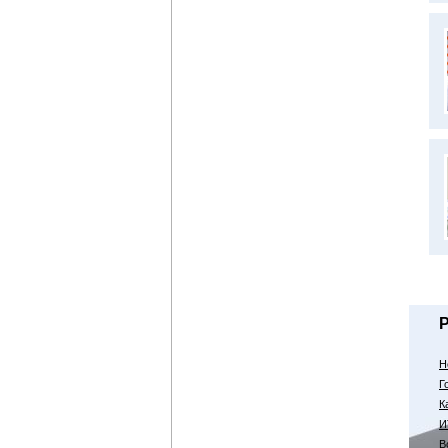
Н
Г
К
И
В