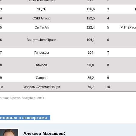
2
M2M телематика
147
2
3
УЦСБ
136,6
3
4
СSBI Group
122,5
4
5
Си Ти Ай
122,4
5
РНТ (Рус
6
ЗащитаИнфоТранс
104,1
6
7
Гипроком
104
7
8
Авирса
90,8
8
9
Сапран
86,2
9
10
Газпром Автоматизация
76,7
10
очник: CNews Analytics, 2011
нтервью с экспертами
Алексей Малышев: