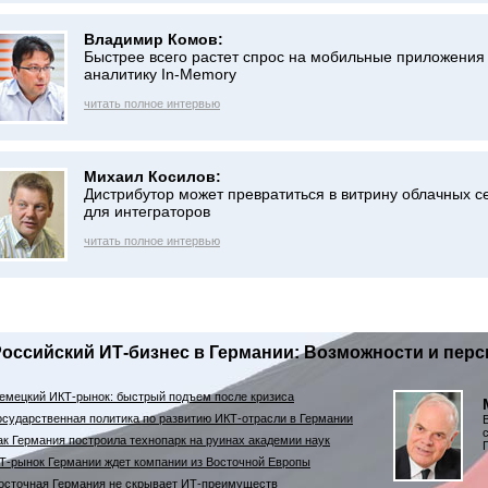
Владимир Комов:
Быстрее всего растет спрос на мобильные приложения
аналитику In-Memory
читать полное интервью
Михаил Косилов:
Дистрибутор может превратиться в витрину облачных с
для интеграторов
читать полное интервью
Российский ИТ-бизнес в Германии: Возможности и пер
емецкий ИКТ-рынок: быстрый подъем после кризиса
осударственная политика по развитию ИКТ-отрасли в Германии
ак Германия построила технопарк на руинах академии наук
Т-рынок Германии ждет компании из Восточной Европы
осточная Германия не скрывает ИТ-преимуществ