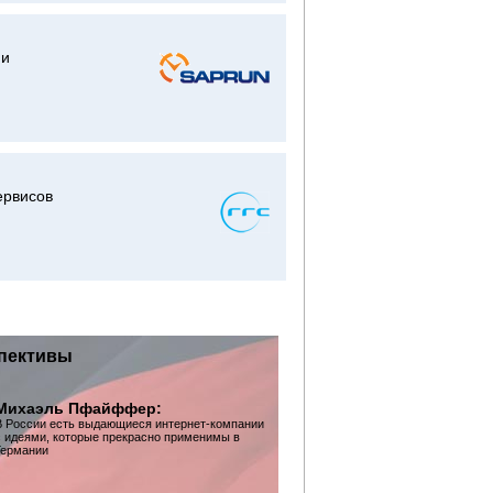
 и
ервисов
спективы
Михаэль Пфайффер:
В России есть выдающиеся интернет-компании
с идеями, которые прекрасно применимы в
Германии