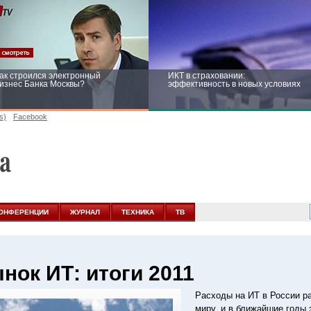
ак строился электронный
ИКТ в страховании:
изнес Банка Москвы?
эффективность в новых условиях
s)
Facebook
ейтинг CNewsInfrastructure 2015:
Информационная безопасность
риглашаем участвовать
бизнеса и госструктур: развитие в
новых условиях
ОНФЕРЕНЦИИ
ЖУРНАЛ
ТЕХНИКА
ТВ
нок ИТ: итоги 2011
Расходы на ИТ в России ра
миру, и в ближайшие годы 