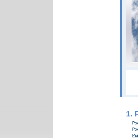
1.
Ро
Ро
Ры