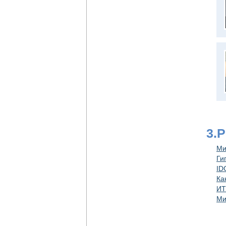
3.
Ми
Ги
ID
Ка
ИТ
Ми