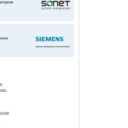
ратором
енно
ти
ков»
оссии