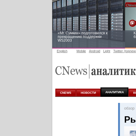
«Mr. Сумкин» подготовился к
К
прекращению поддержки
б
WS2003
English
Mobile
Android
Light
Twitter (topnew
Заоблачная оптимизация: как
Р
Faberlic изменил подход к
п
аналитике
АНАЛИТИКА
CNEWS
НОВОСТИ
К
oбзор
Ры