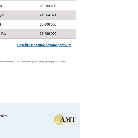
ок
25 284 605
yle
21 564 321
S
20 606 530
 Груп
18 496 000
Перейти к полной версии рейтинга
риятиями, с элиминацией внутригрупповых
ний