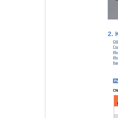
2.
Об
Гл
Ин
Ин
Ка
Р
CN