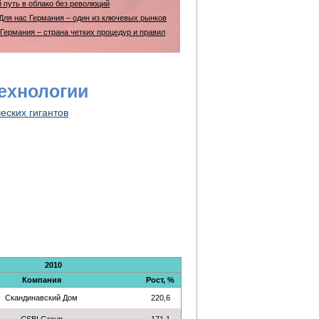
й путь в облако без революций
 Для нас Германия – один из ключевых рынков
Германия – страна четких процедур и правил
ехнологии
еских гигантов
2010
Компания
Рост, %
Скандинавский Дом
220,6