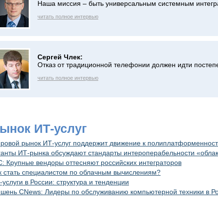
Наша миссия – быть универсальным системным интег
читать полное интервью
Сергей Члек:
Отказ от традиционной телефонии должен идти постеп
читать полное интервью
Рынок ИТ-услуг
ровой рынок ИТ-услуг поддержит движение к полиплатформеннос
ганты ИТ-рынка обсуждают стандарты интероперабельности «обла
C: Крупные вендоры оттесняют российских интеграторов
к стать специалистом по облачным вычислениям?
-услуги в России: структура и тенденции
шень CNews: Лидеры по обслуживанию компьютерной техники в Р