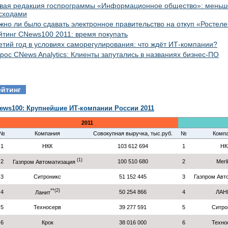
вая редакция госпрограммы «Информационное общество»: меньше
сходами
жно ли было сдавать электронное правительство на откуп «Ростел
йтинг CNews100 2011: время покупать
етий год в условиях саморегулирования: что ждёт ИТ-компании?
рос CNews Analytics: Клиенты запутались в названиях бизнес-ПО
ейтинг
ews100: Крупнейшие ИТ-компании России 2011
2011
№
Компания
Совокупная выручка, тыс.руб.
№
Комп
1
НКК
103 612 694
1
НК
(1)
2
100 510 680
2
Merl
Газпром Автоматизация
3
Ситроникс
51 152 445
3
Газпром Авт
**(2)
4
50 254 866
4
ЛАН
Ланит
5
Техносерв
39 277 591
5
Ситро
6
Крок
38 016 000
6
Техно