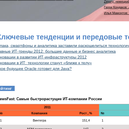
Zimory: немецки
Гарри Кондаков:
Илья Мамонтов: 
 Ключевые тенденции и передовые т
лака, смартфоны и аналитика заставили раскошелиться технологич
авные ИТ-тренды 2012: большие данные и бизнес аналитика
новации в развитии ИТ-инфраструктуры 2012
новации в ИТ: технологии станут «ближе к телу»
кое будущее Oracle готовит для Java?
ейтинг
ewsFast: Самые быстрорастущие ИТ-компании России
2011
№
Компания
Рост , %
№
1
Винтегра
151,4
1