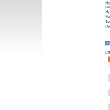
Но
ра
Ну
Ре
Тр
Оп
Р
CN