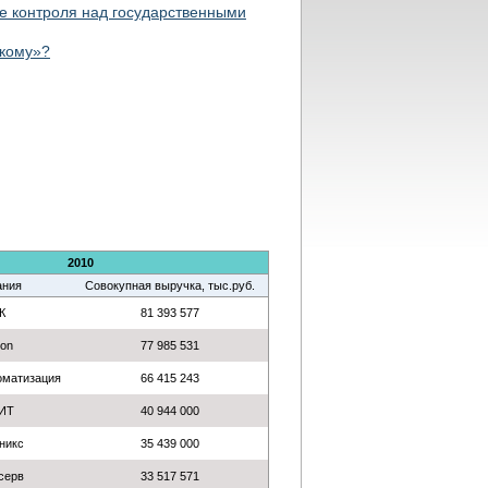
 контроля над государственными
екому»?
2010
ания
Совокупная выручка, тыс.руб.
К
81 393 577
ion
77 985 531
оматизация
66 415 243
ИТ
40 944 000
никс
35 439 000
серв
33 517 571