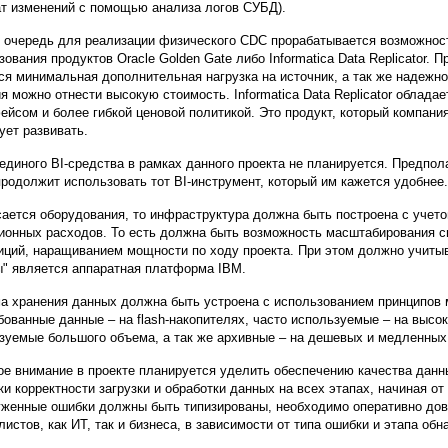
ат изменений с помощью анализа логов СУБД).
 очередь для реализации физического CDC прорабатывается возможност
зования продуктов Oracle Golden Gate либо Informatica Data Replicator.
ся минимальная дополнительная нагрузка на источник, а так же надежно
я можно отнести высокую стоимость. Informatica Data Replicator облад
ейсом и более гибкой ценовой политикой. Это продукт, который компания
ует развивать.
единого BI-средства в рамках данного проекта не планируется. Предпол
продолжит использовать тот BI-инструмент, который им кажется удобнее.
сается оборудования, то инфраструктура должна быть построена с учетом
ионных расходов. То есть должна быть возможность масштабирования с
иций, наращиванием мощности по ходу проекта. При этом должно учитыв
" является аппаратная платформа IBM.
а хранения данных должна быть устроена с использованием принципов 
бованные данные – на flash-накопителях, часто используемые – на высо
зуемые большого объема, а так же архивные – на дешевых и медленных
е внимание в проекте планируется уделить обеспечению качества дан
ки корректности загрузки и обработки данных на всех этапах, начиная о
женные ошибки должны быть типизированы, необходимо оперативно дов
листов, как ИТ, так и бизнеса, в зависимости от типа ошибки и этапа обн