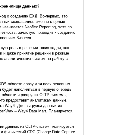
о хранилища данных?
ход к созданию ЕХД. Во-первых, это
данных создавались именно с целью
называется Neoflex Reporting, хотя по
четность, зачастую приводит к созданию
ованиям бизнеса.
ую роль в решении таких задач, как
ми и даже принятие решений в режиме
ех аналитических систем на работу с
ODS-области сразу для всех основных
я будет наполняться в первую очередь.
-области и разгрузит OLTP-системы,
это предоставит аналитикам данные,
га Way4. Для выгрузки данных из
penWay – Way4 Data Mart. Планируется,
ния данных из OLTP-систем планируется
 и физический CDC (Change Data Capture