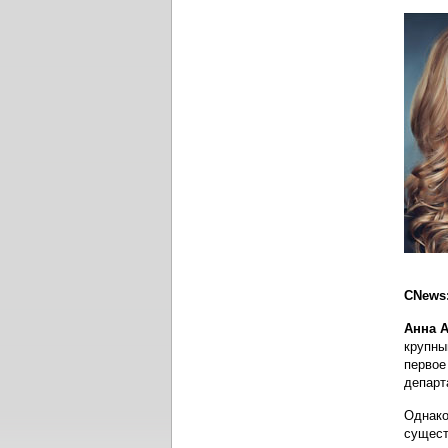
CNews
Анна 
крупны
первое
департ
Однако
сущест