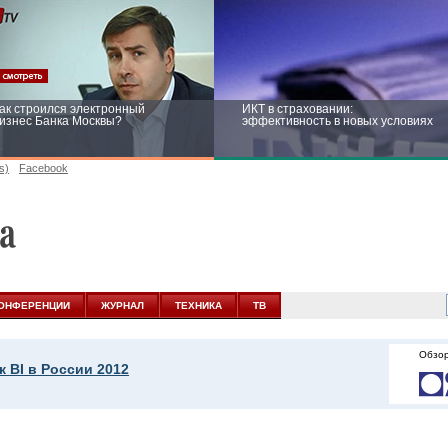
ак строился электронный
ИКТ в страховании:
изнес Банка Москвы?
эффективность в новых условиях
s)
Facebook
ейтинг CNewsInfrastructure 2015:
Информационная безопасность
риглашаем участвовать
бизнеса и госструктур: развитие в
новых условиях
ОНФЕРЕНЦИИ
ЖУРНАЛ
ТЕХНИКА
ТВ
Обзор
 BI в России 2012