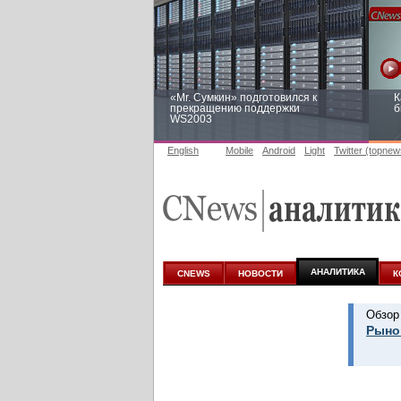
«Mr. Сумкин» подготовился к
К
прекращению поддержки
б
WS2003
English
Mobile
Android
Light
Twitter (topnew
Заоблачная оптимизация: как
Р
Faberlic изменил подход к
п
аналитике
АНАЛИТИКА
CNEWS
НОВОСТИ
К
Обзор
Рынок