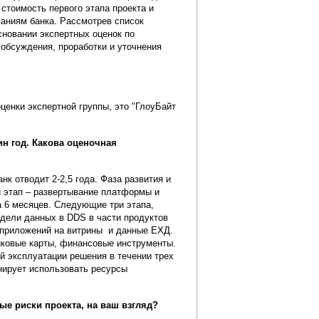
стоимость первого этапа проекта и
ваниям банка. Рассмотрев список
сновании экспертных оценок по
обсуждения, проработки и уточнения
ценки экспертной группы, это "ГлоуБайт
н год. Какова оценочная
к отводит 2-2,5 года. Фаза развития и
 этап – развертывание платформы и
а 6 месяцев. Следующие три этапа,
одели данных в DDS в части продуктов
х приложений на витрины и данные ЕХД.
тиковые карты, финансовые инструменты.
й эксплуатации решения в течении трех
нирует использовать ресурсы
е риски проекта, на ваш взгляд?