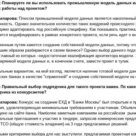
: Планируете ли вы использовать промышленную модель данных ил
х работы над проектом?
Акпарова:
Плюсом промышленной модели данных является накопленный 
нность. Однако значительное количество таких внедрений происходило
димо адаптировать под российскую специфику. Как показывать практика
ится модифицировать в рамках конкретного проекта, если речь идет о в
венным путем кажется создание собственной модели данных, потому что 
шим образом разбираются в своем бизнесе? Однако выбор данного подх
 главный из которых –недостаточная квалификация архитектора модели.
иряемой модели данных и, в конечном счете, завести проект в тупик.
льным вариантом, на мой взгляд, является наличие готовой модели дан
ских банках в качестве "справочной" и создание собственной модели на
 Правильный выбор подрядчика для такого проекта важен. По как
чика из конкурсантов?
Акпарова:
Конкурс на создание ЕХД в "Банке Москвы" был открытым и п
ия, удовлетворяющая минимальным требованиям к участникам. Объявле
ено на сайте банка. Наиболее заметным компаниям на российском рынк
альные приглашения к участию в тендере, запросив коммерческие предл
 TCO (общую стоимость владения) на 3 года предлагаемых решений.
ыми критериями выбора для нас выступили: предлагаемая проектная ко