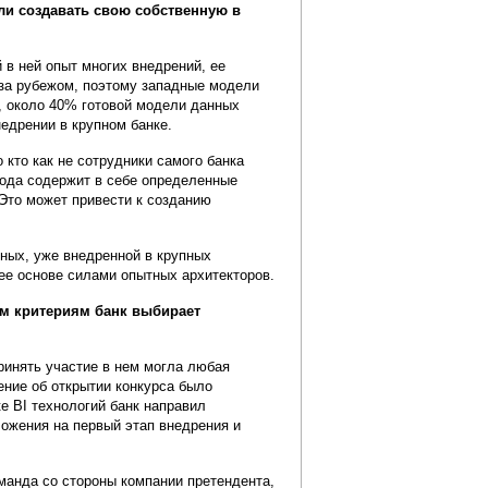
и создавать свою собственную в
в ней опыт многих внедрений, ее
 за рубежом, поэтому западные модели
, около 40% готовой модели данных
недрении в крупном банке.
кто как не сотрудники самого банка
ода содержит в себе определенные
 Это может привести к созданию
ных, уже внедренной в крупных
 ее основе силами опытных архитекторов.
им критериям банк выбирает
ринять участие в нем могла любая
ние об открытии конкурса было
е BI технологий банк направил
ожения на первый этап внедрения и
манда со стороны компании претендента,