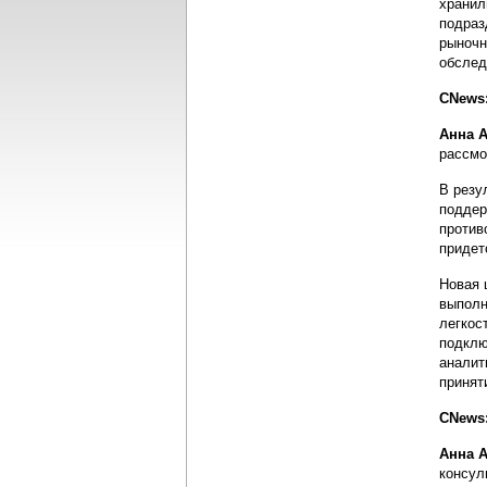
хранил
подраз
рыночн
обслед
CNews:
Анна 
рассмо
В резу
поддер
против
придет
Новая 
выполн
легкос
подклю
аналит
принят
CNews
Анна 
консул