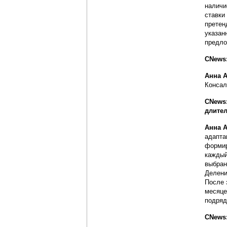
наличи
ставки
претен
указан
предло
CNews:
Анна 
Консалт
CNews:
длител
Анна 
адапта
формир
каждый
выбран
Делени
После 
месяце
подряд
CNews: