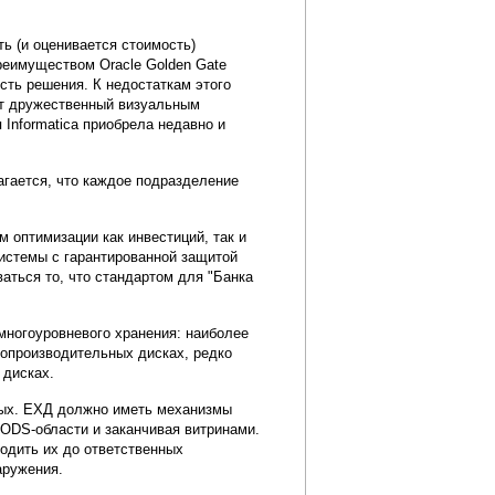
ь (и оценивается стоимость)
 Преимуществом Oracle Golden Gate
сть решения. К недостаткам этого
ает дружественный визуальным
 Informatica приобрела недавно и
агается, что каждое подразделение
 оптимизации как инвестиций, так и
истемы с гарантированной защитой
аться то, что стандартом для "Банка
многоуровневого хранения: наиболее
копроизводительных дисках, редко
 дисках.
ных. ЕХД должно иметь механизмы
т ODS-области и заканчивая витринами.
одить их до ответственных
аружения.