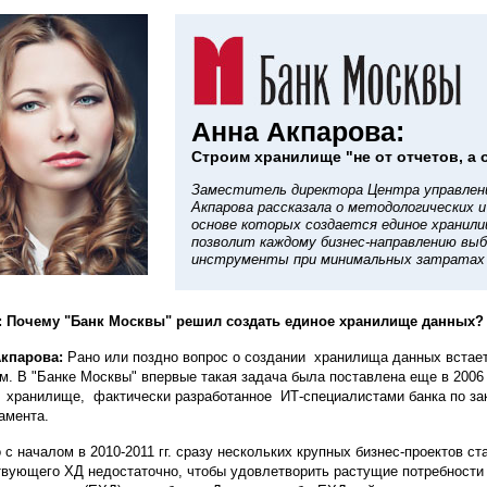
Анна Акпарова:
Строим хранилище "не от отчетов, а 
Заместитель директора Центра управлени
Акпарова рассказала о методологических и
основе которых создается единое хранили
позволит каждому бизнес-направлению вы
инструменты при минимальных затратах 
: Почему "Банк Москвы" решил создать единое хранилище данных?
Акпарова:
Рано или поздно вопрос о создании хранилища данных встае
м. В "Банке Москвы" впервые такая задача была поставлена еще в 2006 
 хранилище, фактически разработанное ИТ-специалистами банка по зак
амента.
 с началом в 2010-2011 гг. сразу нескольких крупных бизнес-проектов ст
вующего ХД недостаточно, чтобы удовлетворить растущие потребности 