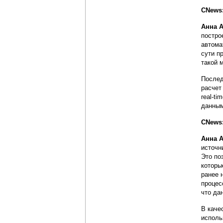
CNews:
Анна 
постро
автома
сути п
такой 
Послед
расчет
real-t
данны
CNews:
Анна 
источн
Это по
которы
ранее 
процес
что да
В каче
исполь