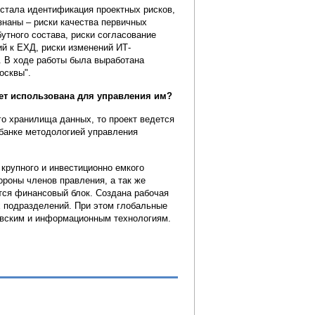
 стала идентификация проектных рисков,
знаны – риски качества первичных
утного состава, риски согласование
ий к ЕХД, риски изменений ИТ-
 В ходе работы была выработана
осквы".
ет использована для управления им?
го хранилища данных, то проект ведется
 банке методологией управления
крупного и инвестиционно емкого
ороны членов правления, а так же
ется финансовый блок. Создана рабочая
х подразделений. При этом глобальные
овским и информационным технологиям.