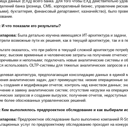
ища данных (ЕХД) всего банка. Для того чтобы ЕХД действительно удо
делений банка (розница, СМБ, корпоративный бизнес, управление риска
ыми), бухгалтерия, финансовый департамент, казначейство), было пров
ование.
 И что показали его результаты?
Акпарова:
Была детально изучена имеющаяся ИТ-архитектура и задачи,
трели возможные пути их решения, как в текущей архитектуре, так и в 
льтате оказалось, что при работе в текущей сложной архитектуре потре
жку; высокие временные и человеческие затраты на получение отчетност
оречивыми и неполными; подключать новые аналитические системы и об
ся использовать OLTP-системы для тяжелых аналитических запросов и 
целевая архитектура, предполагающая консолидацию данных в единой 
ения аналитических задач, даст преимущества: низкие операционные за
ть создания и модификации отчетов; контроль над качеством данных; зн
чение и замену аналитических систем; отсутствие нагрузки на операци
ических запросов и создании выгрузок; получение отчетов, недоступных
ие более обоснованных управленческих решений.
: Кем выполнялось предпроектное обследование и как выбирали и
Акпарова:
Предпроектное обследование было выполнено компанией R-Sty
ьтационных услуг по предпроектному обследованию проходил на конкурс