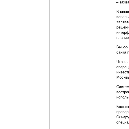
– захв
В свою
исполь
являет
решени
интерф
планир
Выбор 
банка 
Что ка
операц
инвест
Москвы
Систем
востре
исполь
Большо
провер
Обнару
специа