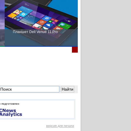
Планшет Dell Venue 11 Pro
Пора выбирать Fujitsu!
 подготовлен
версия для печати