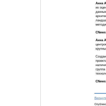
Анна 
их оце
данных
архите
ландша
методи
CNews:
Анна 
центро
крупны
Создан
проект
наличи
группа
технол
CNews:
Вернут
Опубликов