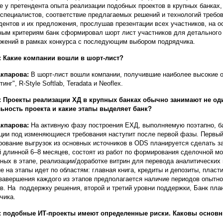
е у претендента опыта реализации подобных проектов в крупных банках, 
 специалистов, соответствие предлагаемых решений и технологий требо
дентов и их предложения, прослушав презентации всех участников, на о
ным критериям банк сформировал шорт лист участников для детального 
жений в рамках конкурса с последующим выбором подрядчика.
 Какие компании вошли в шорт-лист?
Акпарова:
В шорт-лист вошли компании, получившие наиболее высокие о
инг", R-Style Softlab, Teradata и Neoflex.
 Проекты реализации ХД в крупных банках обычно занимают не оди
ьность проекта и какие этапы выделяет банк?
Акпарова:
На активную фазу построения ЕХД, выполняемую поэтапно, бан
ции под изменяющиеся требования наступит после первой фазы. Первый
ование выгрузок из основных источников в ODS планируется сделать з
 длинной 6–8 месяцев, состоят из работ по формирования сделочной м
ных в этапе, реализации/доработке витрин для перевода аналитически
е на этапы идет по областям: главная книга, кредиты и депозиты, плас
завершения каждого из этапов предполагается наличие периодов опытно
в. На поддержку решения, второй и третий уровни поддержки, Банк пла
чика.
 подобные ИТ-проекты имеют определенные риски. Каковы основны