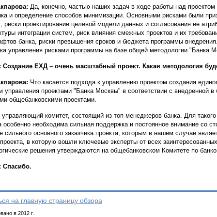
Акпарова:
Да, конечно, частью наших задач в ходе работы над проектом
нка и определение способов минимизации. Основными рисками были при
, риски проектирование целевой модели данных и согласования ее атриб
ктуры интеграции систем, риск влияния смежных проектов и их требован
фтов банка, риски превышения сроков и бюджета программы внедрения.
ка управления рисками программы на базе общей методологии "Банка М
 Создание ЕХД – очень масштабный проект. Какая методология буд
Акпарова:
Что касается подхода к управлению проектом создания едино
м управления проектами "Банка Москвы" в соответствии с внедренной в
ми общебанковскими проектами.
 управляющий комитет, состоящий из топ-менеджеров банка. Для такого 
а особенно необходима сильная поддержка и постоянное внимание со ст
е сильного основного заказчика проекта, которым в нашем случае явля
 проекта, в которую вошли ключевые эксперты от всех заинтересованны
огические решения утверждаются на общебанковском Комитете по банк
 Спасибо.
ься на главную страницу обзора
ано в 2012 г.