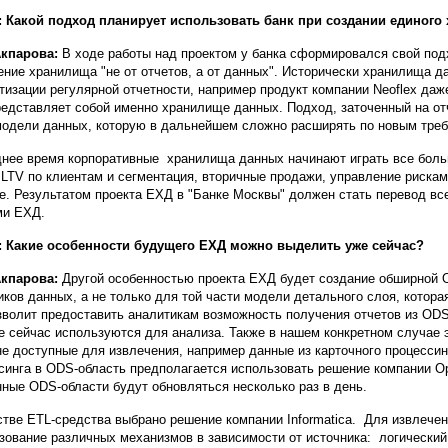
 Какой подход планирует использовать банк при создании единог
Акпарова:
В ходе работы над проектом у банка сформировался свой под
ение хранилища "не от отчетов, а от данных". Исторически хранилища 
тизации регулярной отчетности, например продукт компании Neoflex даже 
редставляет собой именно хранилище данных. Подход, заточенный на от
модели данных, которую в дальнейшем сложно расширять по новым треб
нее время корпоративные хранилища данных начинают играть все больш
 LTV по клиентам и сегментация, вторичные продажи, управление риска
ime. Результатом проекта ЕХД в "Банке Москвы" должен стать перевод вс
ми ЕХД.
 Какие особенности будущего ЕХД можно выделить уже сейчас?
Акпарова:
Другой особенностью проекта ЕХД будет создание обширной 
иков данных, а не только для той части модели детального слоя, котора
зволит предоставить аналитикам возможность получения отчетов из ODS
е сейчас используются для анализа. Также в нашем конкретном случае 
не доступные для извлечения, например данные из карточного процессин
синга в ODS-область предполагается использовать решение компании O
нные ODS-области будут обновляться несколько раз в день.
стве ETL-средства выбрано решение компании Informatica. Для извлече
зование различных механизмов в зависимости от источника: логический