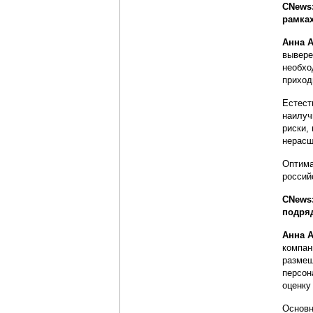
CNews
рамка
Анна 
вывере
необхо
приход
Естест
наилуч
риски,
нерасш
Оптима
россий
CNews:
подряд
Анна 
компан
размещ
персон
оценку
Основн