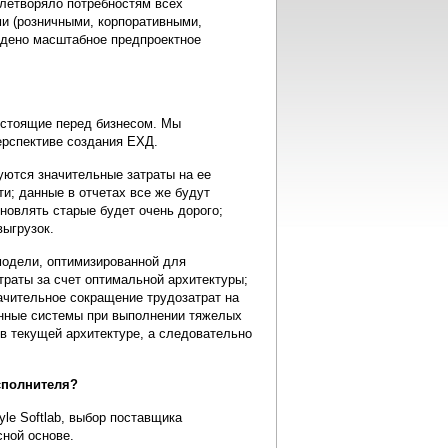
влетворяло потребностям всех
ми (розничными, корпоративными,
едено масштабное предпроектное
 стоящие перед бизнесом. Мы
перспективе создания ЕХД.
буются значительные затраты на ее
и; данные в отчетах все же будут
новлять старые будет очень дорого;
выгрузок.
модели, оптимизированной для
траты за счет оптимальной архитектуры;
ачительное сокращение трудозатрат на
онные системы при выполнении тяжелых
 в текущей архитектуре, а следовательно
сполнителя?
le Softlab, выбор поставщика
ной основе.