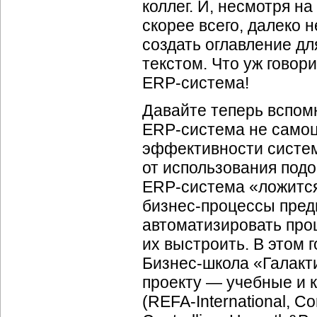
коллег. И, несмотря на
скорее всего, далеко 
создать оглавление дл
текстом. Что уж говори
ERP-система
!
Давайте теперь вспомн
ERP-система
не самоц
эффективности систем
от использования подо
ERP-система
«ложится
бизнес-процессы
пред
автоматизировать про
их выстроить. В этом 
Бизнес-школа
«Галакти
проекту — учебные и 
(
REFA-International
, Co