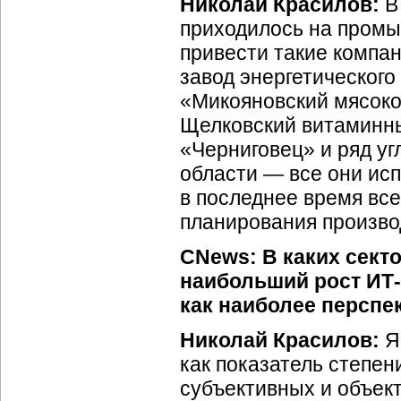
Николай Красилов:
В 
приходилось на промы
привести такие компан
завод энергетического
«Микояновский мясоко
Щелковский витаминны
«Черниговец» и ряд у
области — все они исп
в последнее время все
планирования произво
CNews: В каких сект
наибольший рост
ИТ
как наиболее перспе
Николай Красилов:
Я
как показатель степе
субъективных и объек