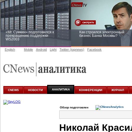
«Mr. Сумкин» подготовился к
Как строился электронный
прекращению поддержки
бизнес Банка Москвы?
WS2003
English
Mobile
Android
Light
Twitter (topnews)
Facebook
Заоблачная оптимизация: как
Рейтинг CNewsInfrastructure 20
Faberlic изменил подход к
приглашаем участвовать
аналитике
АНАЛИТИКА
CNEWS
НОВОСТИ
КОНФЕРЕНЦИИ
ЖУРНАЛ
Обзор подготовлен
Николай Краси