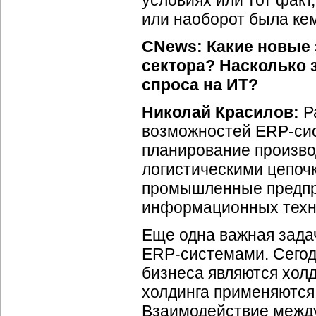
условиях или тот факт
или наоборот была
ке
CNews: Какие новые 
сектора? Насколько 
спроса на ИТ?
Николай Красилов:
Ра
возможностей
ERP-си
планирование произво
логистическими цепоч
промышленные предпр
информационных техн
Еще одна важная зада
ERP-системами
. Сего
бизнеса являются холд
холдинга применяютс
Взаимодействие между