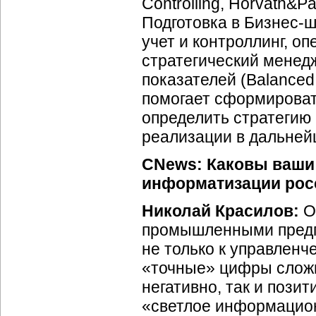
Controlling, Horvath&P
Подготовка в
Бизнес-ш
учет и контроллинг, 
стратегический менед
показателей (Balanced
помогает сформироват
определить стратегию 
реализации в дальне
CNews: Каковы ваши
информатизации ро
Николай Красилов:
О
промышленными предпр
не только к управлен
«точные» цифры сложн
негативно, так и позит
«светлое информацион