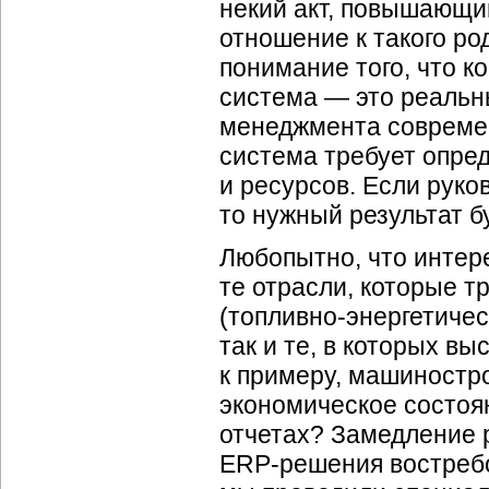
некий акт, повышающий
отношение к такого р
понимание того, что 
система — это реаль
менеджмента современ
система требует опре
и ресурсов. Если руко
то нужный результат бу
Любопытно, что интер
те отрасли, которые 
(
топливно-энергетиче
так и те, в которых в
к примеру, машиностро
экономическое состоя
отчетах? Замедление р
ERP-решения
востребо