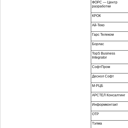
ФОРС — Центр
разработки
КРОК
Ай-Теко
Гарс Телеком
Борлас
TopS Business
Integrator
СофтПром
Деснол Софт
М-РЦБ
АРСТЕЛ Консалтинг
Информконтакт
ОТР
Тэлма