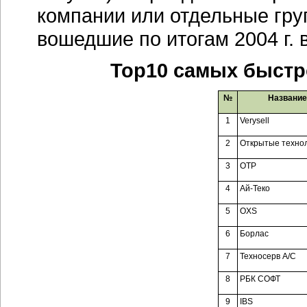
компании или отдельные груп
вошедшие по итогам 2004 г.
Top10 самых быст
№
Название
1
Verysell
2
Открытые технол
3
ОТР
4
Ай-Теко
5
OXS
6
Борлас
7
Техносерв А/С
8
РБК СОФТ
9
IBS