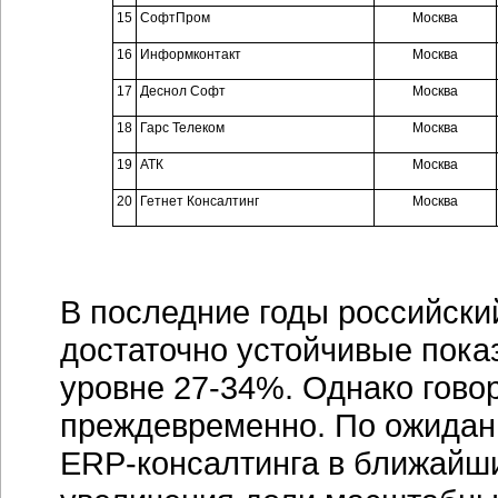
15
СофтПром
Москва
16
Информконтакт
Москва
17
Деснол Софт
Москва
18
Гарс Телеком
Москва
19
АТК
Москва
20
Гетнет Консалтинг
Москва
В последние годы российск
достаточно устойчивые пока
уровне
27-34%
. Однако гово
преждевременно. По ожидани
ERP-консалтинга
в ближайши