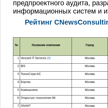
предпроектного аудита, раз
информационных систем и и
Рейтинг CNewsConsult
№
Название компании
Город
1
Verysell IT Services
(3)
Москва
2
IBS
Москва
3
ТехноСерв А/С
Москва
4
Борлас
Москва
5
Компьюлинк
Москва
6
Открытые технологии-98
Москва
7
ЛАНИТ
Москва