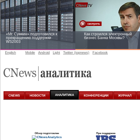
«Mr. Сумкин» подготовился к
Как строился электронный
прекращению поддержки
бизнес Банка Москвы?
WS2003
English
Mobile
Android
Light
Twitter (topnews)
Facebook
Заоблачная оптимизация: как
Рейтинг CNewsInfrastructure 20
Faberlic изменил подход к
приглашаем участвовать
аналитике
АНАЛИТИКА
CNEWS
НОВОСТИ
КОНФЕРЕНЦИИ
ЖУРНАЛ
Обзор подготовлен
При поддержке