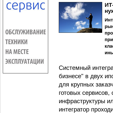
ИТ
ну
Инт
рын
про
при
кла
ины
Системный интегра
бизнесе" в двух и
для крупных заказ
готовых сервисов,
инфраструктуры ил
интегратор проходи