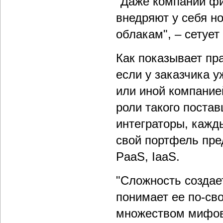
"Даже компании фи
внедряют у себя но
облакам", – сетует
Как показывает пра
если у заказчика у
или иной компание
роли такого поста
интеграторы, кажд
свой портфель пре
PaaS, IaaS.
"Сложность создае
понимает ее по-св
множеством мифов