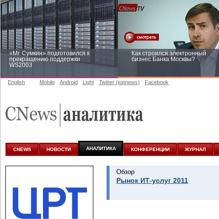
«Mr. Сумкин» подготовился к
Как строился электронный
прекращению поддержки
бизнес Банка Москвы?
WS2003
English
Mobile
Android
Light
Twitter (topnews)
Facebook
Заоблачная оптимизация: как
Рейтинг CNewsInfrastructure 20
Faberlic изменил подход к
приглашаем участвовать
аналитике
АНАЛИТИКА
CNEWS
НОВОСТИ
КОНФЕРЕНЦИИ
ЖУРНАЛ
Обзор
Рынок ИТ-услуг 2011