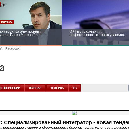
ак строился электронный
ИКТ в страховании:
изнес Банка Москвы?
эффективность в новых условиях
s)
Facebook
ейтинг CNewsInfrastructure 2015:
Информационная безопасность
риглашаем участвовать
бизнеса и госструктур: развитие в
новых условиях
ОНФЕРЕНЦИИ
ЖУРНАЛ
ТЕХНИКА
ТВ
 Специализированный интегратор - новая тенде
а интеграции в сфере информационной безопасности, явление на российск