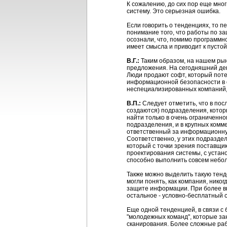
К сожалению, до сих пор еще мног
систему. Это серьезная ошибка.
Если говорить о тенденциях, то п
понимание того, что работы по з
осознали, что, помимо программн
имеет смысла и приводит к пустой
В.Г.:
Таким образом, на нашем ры
предложения. На сегодняшний ден
Люди продают софт, который поте
информационной безопасности в о
неспециализированных компаний, 
В.П.:
Следует отметить, что в пос
создаются) подразделения, кото
найти только в очень ограниченно
подразделения, и в крупных коммер
ответственный за информационну
Соответственно, у этих подраздел
который с точки зрения поставщи
проектирования системы, с устан
способно выполнить совсем небо
Также можно выделить такую тенд
могли понять, как компания, нико
защите информации. При более вн
остальное - условно-бесплатный с
Еще одной тенденцией, в связи с
"молодежных команд", которые за
сканирования. Более сложные рабо