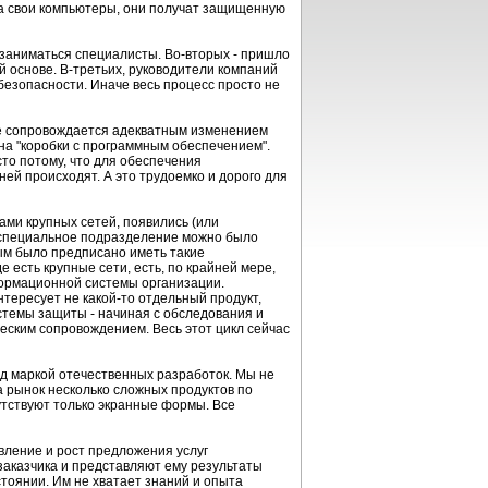
 на свои компьютеры, они получат защищенную
ы заниматься специалисты. Во-вторых - пришло
й основе. В-третьих, руководители компаний
езопасности. Иначе весь процесс просто не
 не сопровождается адекватным изменением
на "коробки с программным обеспечением".
то потому, что для обеспечения
ей происходят. А это трудоемко и дорого для
ами крупных сетей, появились (или
специальное подразделение можно было
рым было предписано иметь такие
е есть крупные сети, есть, по крайней мере,
ормационной системы организации.
нтересует не какой-то отдельный продукт,
стемы защиты - начиная с обследования и
еским сопровождением. Весь этот цикл сейчас
од маркой отечественных разработок. Мы не
на рынок несколько сложных продуктов по
утствуют только экранные формы. Все
вление и рост предложения услуг
заказчика и представляют ему результаты
стоянии. Им не хватает знаний и опыта