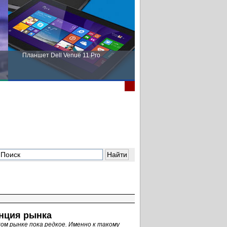
Планшет Dell Venue 11 Pro
Пора выбирать Fujitsu!
нция рынка
ом рынке пока редкое. Именно к такому