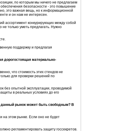
 позиции, по которым мы ничего не предлагаем
ам обеспечения безопасности - это повышение
но, это важная вещь, но к информационной
енте и он нам не интересен.
окий ассортимент конкурирующих между собой
о не только уметь предлагать. Нужно
сте.
твенную поддержку и предлагая
мая дорогостоящая материально-
енно, что стоимость этих стендов не
только для проверки решений по
нок без опытной эксплуатации, проводимой
защиты в реальных условиях до его
о данный рынок может быть свободным? В
и на этом рынке. Если оно не будет
должно регламентировать защиту госсекретов.