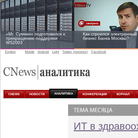
«Mr. Сумкин» подготовился к
Как строился электронный
прекращению поддержки
бизнес Банка Москвы?
WS2003
English
Mobile
Android
Light
Twitter (topnews)
Facebook
Заоблачная оптимизация:
Рейтинг CNewsInfrastructur
как Faberlic изменил подход
2015: приглашаем
к аналитике
участвовать
АНАЛИТИКА
CNEWS
НОВОСТИ
КОНФЕРЕНЦИИ
ЖУРНАЛ
ИТ в здравоо