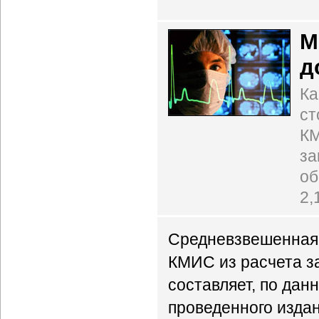
М
д
Ка
ст
КМ
за
об
2,
Средневзвешенная
КМИС из расчета з
составляет, по дан
проведенного изда