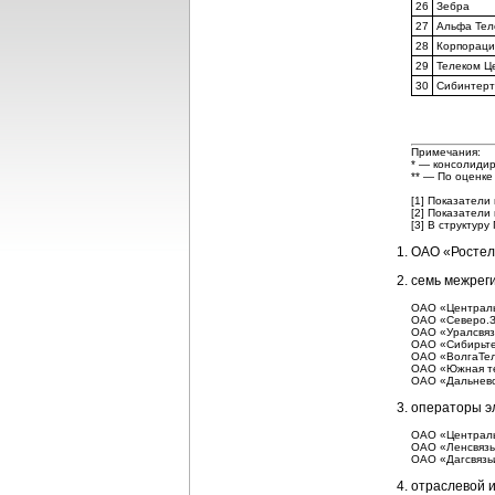
26
Зебра
27
Альфа Тел
28
Корпорац
29
Телеком Ц
30
Сибинтерт
Примечания:
* — консолидир
** — По оценке
[1] Показатели 
[2] Показатели 
[3] В структуру
ОАО «Ростел
семь межрег
ОАО «Централь
ОАО «Северо.З
ОАО «Уралсвя
ОАО «Сибирьте
ОАО «ВолгаТел
ОАО «Южная те
ОАО «Дальнево
операторы эл
ОАО «Централь
ОАО «Ленсвязь
ОАО «Дагсвязь
отраслевой 