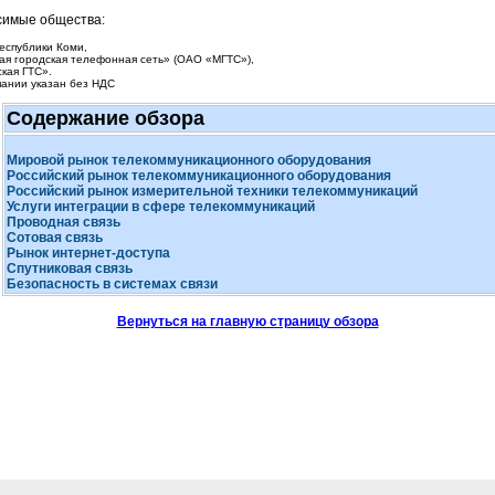
симые общества:
еспублики Коми,
ая городская телефонная сеть» (ОАО «МГТС»),
кая ГТС».
пании указан без НДС
Содержание обзора
Мировой рынок телекоммуникационного оборудования
Российский рынок телекоммуникационного оборудования
Российский рынок измерительной техники телекоммуникаций
Услуги интеграции в сфере телекоммуникаций
Проводная связь
Сотовая связь
Рынок
интернет-доступа
Спутниковая связь
Безопасность в системах связи
Вернуться на главную страницу обзора