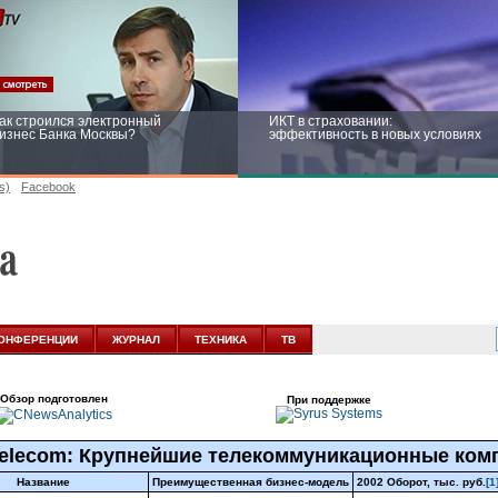
ак строился электронный
ИКТ в страховании:
изнес Банка Москвы?
эффективность в новых условиях
s)
Facebook
ейтинг CNewsInfrastructure 2015:
Информационная безопасность
риглашаем участвовать
бизнеса и госструктур: развитие в
новых условиях
ОНФЕРЕНЦИИ
ЖУРНАЛ
ТЕХНИКА
ТВ
Обзор подготовлен
При поддержке
elecom: Крупнейшие телекоммуникационные ком
Название
Преимущественная бизнес-модель
2002 Оборот, тыс. руб.
[1