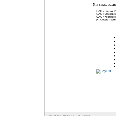
а также зави
ОАО «Связь» Р
ОАО «Московск
ОАО «Костpомс
[4] Оборот ком