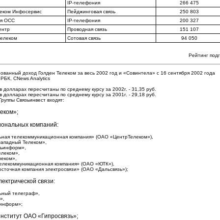
IP-телефония
266 475
еком Инфосервис
Пейджинговая связь
250 803
ия ОСС
IP-телефония
200 327
ентр
Проводная связь
151 107
елеком
Сотовая связь
94 050
Рейтинг подг
ованный доход Голден Телеком за весь 2002 год и «Совинтела» с 16 сентября 2002 года
 РБК, CNews Analytics
в долларах пересчитаны по среднему курсу за 2002г. - 31,35 руб.
в долларах пересчитаны по среднему курсу за 2001г. - 29,18 руб.
 Группы Cвязьинвест входят:
еком»;
иональных компаний:
ная телекоммуникационная компания» (ОАО «ЦентрТелеком»),
ападный Телеком»,
зьинформ»,
леком»,
еком»,
лекоммуникационная компания» (ОАО «ЮТК»),
сточная компания электросвязи» (ОАО «Дальсвязь»);
ектрической связи:
ный телеграф»,
»,
инфоpм»;
институт ОАО «Гипросвязь»;