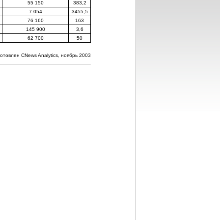
55 150
383,2
7 054
3455,5
76 160
163
145 900
3,6
62 700
50
отовлен CNews Analytics, ноябрь 2003