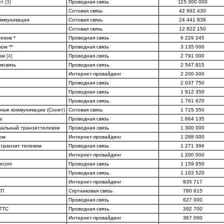
ст
[3]
Проводная связь
115 300 000
Сотовая связь
42 692 430
оммуникации
Сотовая связь
24 441 839
Сотовая связь
12 822 150
еком *
Проводная связь
6 229 245
ом **
Проводная связь
3 135 000
рм
[4]
Проводная связь
2 791 000
мсвязь
Проводная связь
2 547 815
Интернет-провайдинг
2 200 000
Проводная связь
2 037 750
Проводная связь
1 912 350
Проводная связь
1 761 870
ные коммуникации (Сонет)
Сотовая связь
1 725 350
м
Проводная связь
1 664 135
альный транзиттелеком
Проводная связь
1 300 000
ом
Интернет-провайдинг
1 288 000
 транзит телеком
Проводная связь
1 271 396
Интернет-провайдинг
1 200 000
lecom
Проводная связь
1 159 950
Проводная связь
1 103 520
Интернет-провайдинг
935 717
ТП
Спутниковая связь
780 615
Проводная связь
627 000
 ГТС
Проводная связь
392 700
Интернет-провайдинг
367 000