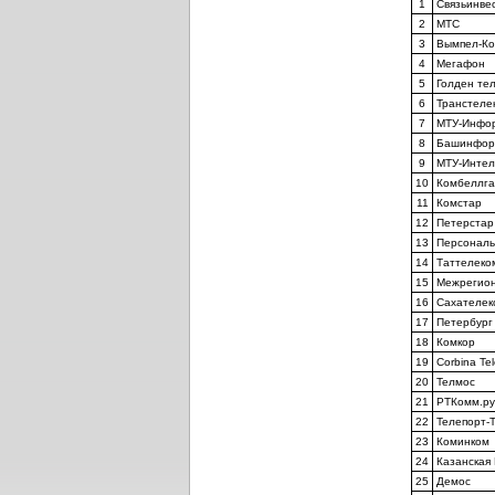
1
Связьинве
2
МТС
3
Вымпел-К
4
Мегафон
5
Голден тел
6
Транстелек
7
МТУ-Инфо
8
Башинфор
9
МТУ-Интел
10
Комбеллга
11
Комстар
12
Петерстар
13
Персональ
14
Таттелеко
15
Межрегион
16
Сахателек
17
Петербург
18
Комкор
19
Corbina Te
20
Телмос
21
РТКомм.ру
22
Телепорт-
23
Коминком
24
Казанская
25
Демос