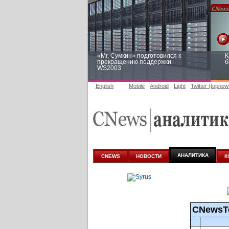
«Mr. Сумкин» подготовился к
К
прекращению поддержки
б
WS2003
English
Mobile
Android
Light
Twitter (topnew
Заоблачная оптимизация: как
Р
Faberlic изменил подход к
п
аналитике
АНАЛИТИКА
CNEWS
НОВОСТИ
К
CNewsT