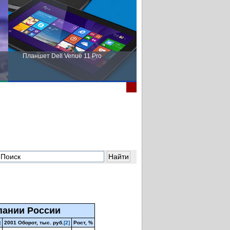
Планшет Dell Venue 11 Pro
Пора выбирать Fujitsu!
пании России
]
2001 Оборот, тыс. руб.
[2]
Рост, %