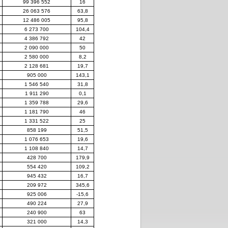
99 396 552
16
26 063 576
63,8
12 486 005
95,8
6 273 700
104,4
4 386 792
42
2 090 000
50
2 580 000
8,2
2 128 681
19,7
905 000
143,1
1 546 540
31,8
1 911 290
0,1
1 359 788
29,6
1 181 790
46
1 331 522
25
858 199
51,5
1 076 653
19,6
1 108 840
14,7
428 700
179,9
554 420
109,2
945 432
16,7
209 972
345,6
925 006
-15,6
490 224
27,9
240 900
63
321 000
14,3