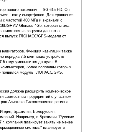
тор нового поколения – SG-615 HD. Он
очек – как у смартфонов. Для сравнения:
с частотой 400 МГц и экранами с
018BGF AV Glonass 4Gb, которая стала
возможностью загрузки данных о
ется выпуск ГЛОНАСС/GPS-модели от
н навигаторов. Функция навигации также
о порядка 7,5 млн таких устройств
015 году уменьшится до нуля. В
 компьютеров, более половины которых
аже появился модуль ГЛОНАСС/GPS.
 Россия должна расширить коммерческое
ти совместных предприятий с участием
ран Азиатско-Тихоокеанского региона.
Индия, Бразилия, Белоруссия,
компаний. Например, в Бразилии "Русские
 г. компания планирует занять не менее
формационные системы" планирует в