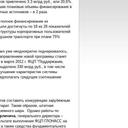
в привлечено 3,3 млрд руб., или 20,6%.
ившие плановые объемы финансирования в
тных источников – в 2 раза.
и полное финансирование из
ыли достигнуты по 18 из 28 показателей
труктуры корпоративных пользователей
здушном транспорте при плане 75%
ако уже неоднократно подчеркивалось,
аправлением новой программы станет
в марте 2012 г. ФЦП "Поддержание,
ыделено 330 млрд руб., в том числе
лучшение характеристик системы
едполагать грядущее соотношение
отов составить конкуренцию зарубежным
парат. Таким образом, штатная
 земного шара. Однако работы по
рличича
, генерального директора –
езультате выполнения ФЦП ГЛОНАСС на
й, а также средства фундаментального