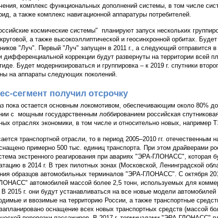
чения, комплекс функциональных дополнений системы, в том числе сис
ид, а также комплекс навигационной аппаратуры потребителей.
Российские космические системы" планируют запуск нескольких группиро
 круговой, а также высокоэллиптической и геосинхронной орбитах. Буде
тников "Луч". Первый "Луч" запущен в 2011 г., а следующий отправится в 
и дифференциальной коррекции будут развернуты на территории всей пл
тиде. Будет модернизироваться и группировка – к 2019 г. спутники второ
ны на аппараты следующих поколений.
ес-сегмент получил отсрочку
аз пока остается основным локомотивом, обеспечивающим около 80% дох
нии с мощным государственным лоббированием российская спутниковая 
ных отраслях экономики, в том числе и относительно новых, например Т
сается транспортной отрасли, то в период 2005–2010 гг. отечественны
снащено примерно 500 тыс. единиц транспорта. При этом драйверами рос
истема экстренного реагирования при авариях "ЭРА-ГЛОНАСС", которая
атацию в 2014 г. В трех пилотных зонах (Московской, Ленинградской об
ния образцов автомобильных терминалов "ЭРА-ГЛОНАСС". С октября 201
ЛОНАСС" автомобилей массой более 2,5 тонн, используемых для комме
. В 2015 г. они будут устанавливаться на все новые модели автомобилей 
одимые и ввозимые на территорию России, а также транспортные средст
. запланировано оснащение всех новых транспортных средств (массой бо
ческой перевозки пассажиров. В 2017 г. терминалами "ЭРА-ГЛОНАСС" п