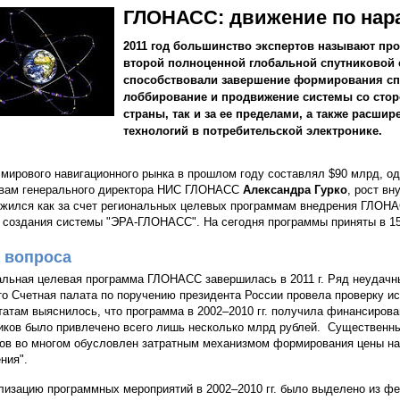
ГЛОНАСС: движение по на
2011 год большинство экспертов называют п
второй полноценной глобальной спутниковой 
способствовали завершение формирования сп
лоббирование и продвижение системы со сторо
страны, так и за ее пределами, а также расш
технологий в потребительской электронике.
мирового навигационного рынка в прошлом году составлял $90 млрд, од
вам генерального директора НИС ГЛОНАСС
Александра Гурко
, рост вн
жился как за счет региональных целевых программам внедрения ГЛОНАС
 создания системы "ЭРА-ГЛОНАСС". На сегодня программы приняты в 15
 вопроса
льная целевая программа ГЛОНАСС завершилась в 2011 г. Ряд неудачны
что Счетная палата по поручению президента России провела проверку и
татам выяснилось, что программа в 2002–2010 гг. получила финансирова
иков было привлечено всего лишь несколько млрд рублей. Существенн
ов во многом обусловлен затратным механизмом формирования цены на 
ния".
лизацию программных мероприятий в 2002–2010 гг. было выделено из фе