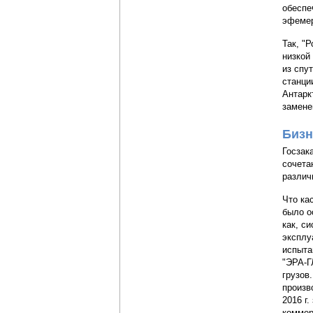
обеспе
эфемер
Так, "
низкой
из спу
станци
Антарк
замене
Бизн
Госзак
сочета
различ
Что ка
было о
как, с
эксплу
испыта
"ЭРА-Г
грузов
произв
2016 г
коммер