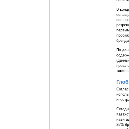
В конц
оснаще
все пр
разреш
первым
пробка
бренда
По дан
содерж
(данны
прошло
также 
Глоб
Соглас
исполь
иностр
Сегодн
Казахс
навига
25% бр