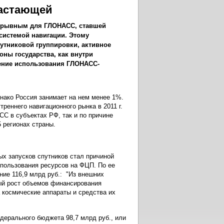
растающей
рорывным для ГЛОНАСС, ставшей
системой навигации. Этому
утниковой группировки, активное
ны государства, как внутри
ирение использования ГЛОНАСС-
нако Россия занимает на нем менее 1%.
утреннего навигационного рынка в 2011 г.
С в субъектах РФ, так и по причине
 регионах страны.
х запусков спутников стал причиной
спользования ресурсов на ФЦП. По ее
ние 116,9 млрд руб.: "Из внешних
ый рост объемов финансирования
космические аппараты и средства их
дерального бюджета 98,7 млрд руб., или