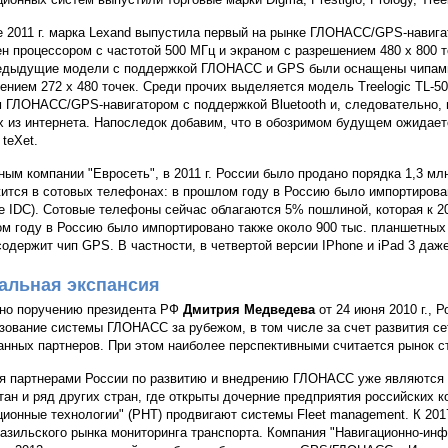
е 2011 г. марка Lexand выпустила первый на рынке ГЛОНАСС/GPS-навига
н процессором с частотой 500 МГц и экраном с разрешением 480 х 800 т
едыдущие модели с поддержкой ГЛОНАСС и GPS были оснащены чипами 
ением 272 х 480 точек. Среди прочих выделяется модель Treelogic TL-5
 ГЛОНАСС/GPS-навигатором с поддержкой Bluetooth и, следовательно, 
х из интернета. Напоследок добавим, что в обозримом будущем ожида
 teXet.
ным компании "Евросеть", в 2011 г. России было продано порядка 1,3 мл
ится в сотовых телефонах: в прошлом году в Россию было импортирован
е IDC). Сотовые телефоны сейчас облагаются 5% пошлиной, которая к 2
м году в Россию было импортировано также около 900 тыс. планшетных
содержит чип GPS. В частности, в четвертой версии IPhone и iPad 3 д
альная экспансия
но поручению президента РФ
Дмитрия Медведева
от 24 июня 2010 г.,
зование системы ГЛОНАСС за рубежом, в том числе за счет развития се
анных партнеров. При этом наиболее перспективными считается рынок ст
я партнерами России по развитию и внедрению ГЛОНАСС уже являются 
тан и ряд других стран, где открыты дочерние предприятия российских 
ционные технологии" (РНТ) продвигают системы Fleet management. К 2017
азильского рынка мониторинга транспорта. Компания "Навигационно-ин