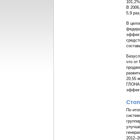
101,2%
В 2006
5,9 ра
В цело
федера
эффект
средст
состав
Безусл
что от
продви
развит
20,55 
ГЛОНАС
эффект
Стоп
По ито
систем
группи
улучше
генера
2012–2