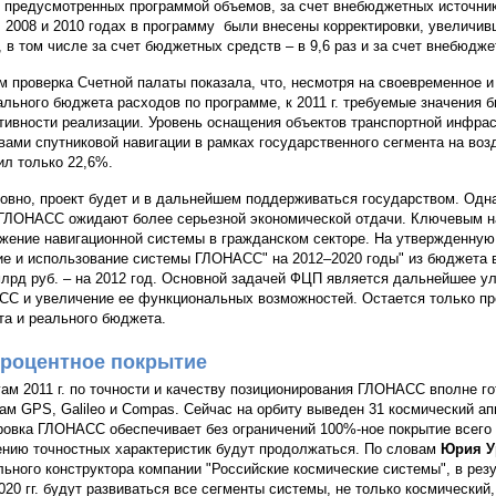
 предусмотренных программой объемов, за счет внебюджетных источнико
, 2008 и 2010 годах в программу были внесены корректировки, увелич
з, в том числе за счет бюджетных средств – в 9,6 раз и за счет внебюдже
м проверка Счетной палаты показала, что, несмотря на своевременное 
льного бюджета расходов по программе, к 2011 г. требуемые значения б
ивности реализации. Уровень оснащения объектов транспортной инфрас
вами спутниковой навигации в рамках государственного сегмента на во
ил только 22,6%.
овно, проект будет и в дальнейшем поддерживаться государством. Одн
 ГЛОНАСС ожидают более серьезной экономической отдачи. Ключевым н
жение навигационной системы в гражданском секторе. На утвержденную 
ие и использование системы ГЛОНАСС" на 2012–2020 годы" из бюджета в
млрд руб. – на 2012 год. Основной задачей ФЦП является дальнейшее у
С и увеличение ее функциональных возможностей. Остается только пр
а и реального бюджета.
роцентное покрытие
гам 2011 г. по точности и качеству позиционирования ГЛОНАСС вполне г
ам GPS, Galileo и Compas. Сейчас на орбиту выведен 31 космический ап
ровка ГЛОНАСС обеспечивает без ограничений 100%-ное покрытие всего
нию точностных характеристик будут продолжаться. По словам
Юрия У
льного конструктора компании "Российские космические системы", в р
020 гг. будут развиваться все сегменты системы, не только космически