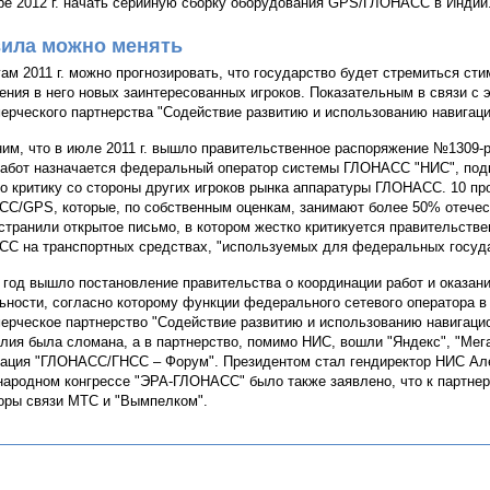
ре 2012 г. начать серийную сборку оборудования GPS/ГЛОНАСС в Индии
ила можно менять
гам 2011 г. можно прогнозировать, что государство будет стремиться ст
ения в него новых заинтересованных игроков. Показательным в связи с 
ерческого партнерства "Содействие развитию и использованию навигаци
им, что в июле 2011 г. вышло правительственное распоряжение №1309-
работ назначается федеральный оператор системы ГЛОНАСС "НИС", под
о критику со стороны других игроков рынка аппаратуры ГЛОНАСС. 10 п
С/GPS, которые, по собственным оценкам, занимают более 50% отече
странили открытое письмо, в котором жестко критикуется правительств
С на транспортных средствах, "используемых для федеральных госуд
 год вышло постановление правительства о координации работ и оказан
ьности, согласно которому функции федерального сетевого оператора в
ерческое партнерство "Содействие развитию и использованию навигацио
лия была сломана, а в партнерство, помимо НИС, вошли "Яндекс", "Мег
ация "ГЛОНАСС/ГНСС – Форум". Президентом стал гендиректор НИС Але
ародном конгрессе "ЭРА-ГЛОНАСС" было также заявлено, что к партнер
оры связи МТС и "Вымпелком".