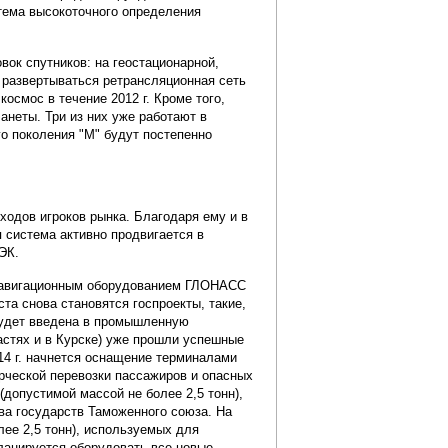
тема высокоточного определения
вок спутников: на геостационарной,
т развертываться ретрансляционная сеть
космос в течение 2012 г. Кроме того,
анеты. Три из них уже работают в
го поколения "M" будут постепенно
одов игроков рынка. Благодаря ему и в
система активно продвигается в
ЭК.
м навигационным оборудованием ГЛОНАСС
та снова становятся госпроекты, такие,
 будет введена в промышленную
ластях и в Курске) уже прошли успешные
4 г. начнется оснащение терминалами
рческой перевозки пассажиров и опасных
(допустимой массой не более 2,5 тонн),
ва государств Таможенного союза. На
лее 2,5 тонн), используемых для
ланируется оборудовать все новые