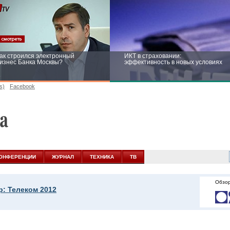
ак строился электронный
ИКТ в страховании:
изнес Банка Москвы?
эффективность в новых условиях
s)
Facebook
ейтинг CNewsInfrastructure 2015:
Информационная безопасность
риглашаем участвовать
бизнеса и госструктур: развитие в
новых условиях
ОНФЕРЕНЦИИ
ЖУРНАЛ
ТЕХНИКА
ТВ
Обзор
р: Телеком 2012