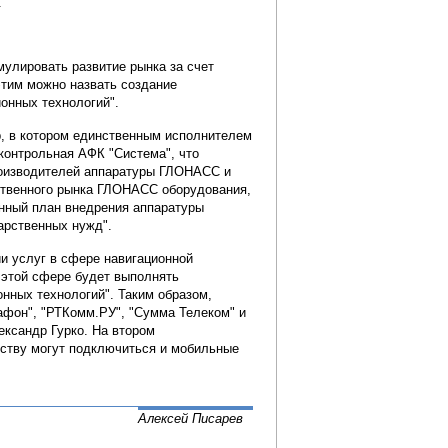
.
имулировать развитие рынка за счет
этим можно назвать создание
онных технологий".
р, в котором единственным исполнителем
контрольная АФК "Система", что
роизводителей аппаратуры ГЛОНАСС и
ственного рынка ГЛОНАСС оборудования,
енный план внедрения аппаратуры
арственных нужд".
ии услуг в сфере навигационной
 этой сфере будет выполнять
нных технологий". Таким образом,
афон", "РТКомм.РУ", "Сумма Телеком" и
ксандр Гурко. На втором
ству могут подключиться и мобильные
Алексей Писарев