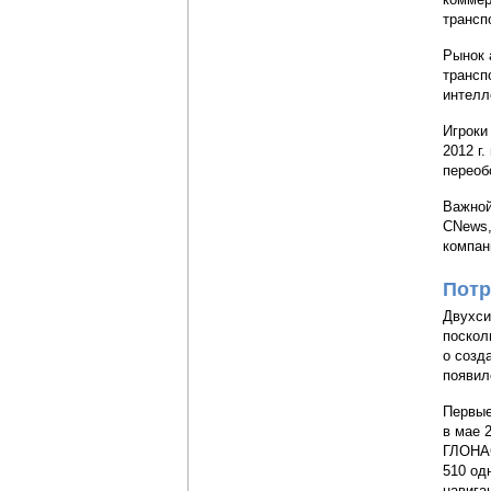
трансп
Рынок 
трансп
интелл
Игроки
2012 г
переоб
Важной
CNews,
компан
Потр
Двухси
поскол
о созд
появил
Первые
в мае 
ГЛОНАС
510 од
навига