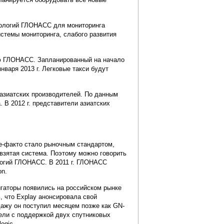
хнологий ГЛОНАСС для мониторинга
истемы мониторинга, слабого развития
ию ГЛОНАСС. Запланированный на начало
нваря 2013 г. Легковые такси будут
 азиатских производителей. По данным
 В 2012 г. представители азиатских
е-факто стало рыночным стандартом,
взятая система. Поэтому можно говорить
ологий ГЛОНАСС. В 2011 г. ГЛОНАСС
on.
гаторы появились на российском рынке
, что Explay анонсировала свой
дажу он поступил месяцем позже как GN-
дели с поддержкой двух спутниковых
ogic.