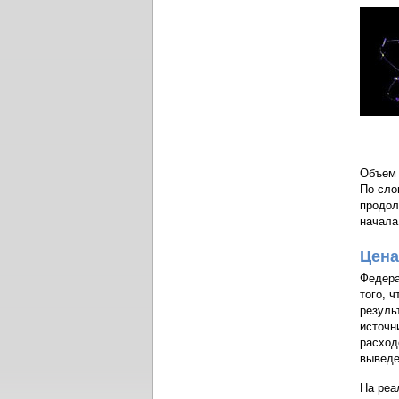
Объем 
По сло
продол
начала
Цена
Федера
того, 
резуль
источн
расход
выведе
На реа