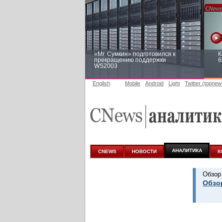
«Mr. Сумкин» подготовился к
К
прекращению поддержки
б
WS2003
English
Mobile
Android
Light
Twitter (topnew
Заоблачная оптимизация: как
Р
Faberlic изменил подход к
п
аналитике
АНАЛИТИКА
CNEWS
НОВОСТИ
К
Обзор
Обзо