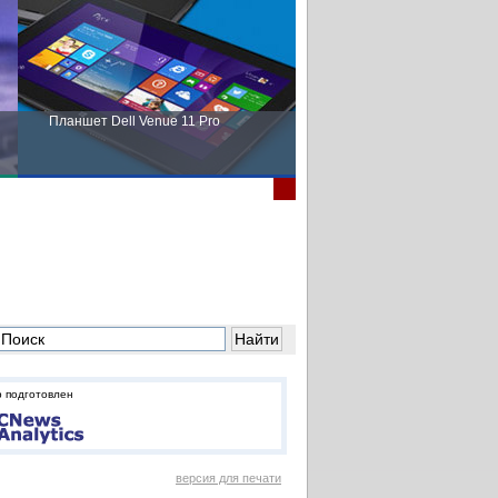
Планшет Dell Venue 11 Pro
Пора выбирать Fujitsu!
 подготовлен
версия для печати