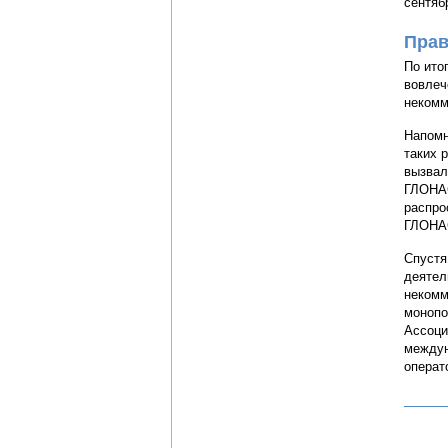
сентяб
Прав
По ито
вовлеч
некомм
Напомн
таких 
вызвал
ГЛОНАС
распро
ГЛОНАС
Спустя
деятел
некомм
монопо
Ассоци
междун
операт