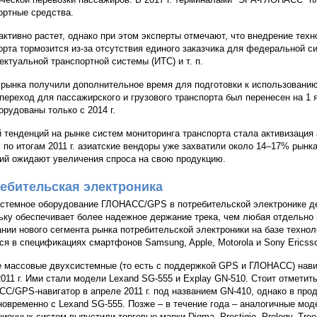
ортные средства.
активно растет, однако при этом эксперты отмечают, что внедрение те
орта тормозится из-за отсутствия единого заказчика для федеральной с
ектуальной транспортной системы (ИТС) и т. п.
 рынка получили дополнительное время для подготовки к использован
. переход для пассажирского и грузового транспорта был перенесен на 1 я
орудованы только с 2014 г.
 тенденций на рынке систем мониторинга транспорта стала активизация
 по итогам 2011 г. азиатские вендоры уже захватили около 14–17% рынка.
ий ожидают увеличения спроса на свою продукцию.
ебительская электроника
стемное оборудование ГЛОНАСС/GPS в потребительской электронике д
ьку обеспечивает более надежное держание трека, чем любая отдельно 
ании нового сегмента рынка потребительской электроники на базе техн
ся в спецификациях смартфонов Samsung, Apple, Motorola и Sony Ericss
 массовые двухсистемные (то есть с поддержкой GPS и ГЛОНАСС) нави
2011 г. Ими стали модели Lexand SG-555 и Explay GN-510. Стоит отметить
С/GPS-навигатор в апреле 2011 г. под названием GN-410, однако в про
новременно с Lexand SG-555. Позже – в течение года – аналогичные мо
ционных систем выпустили торговые марки Digma, Prestigio, Prology, Treel