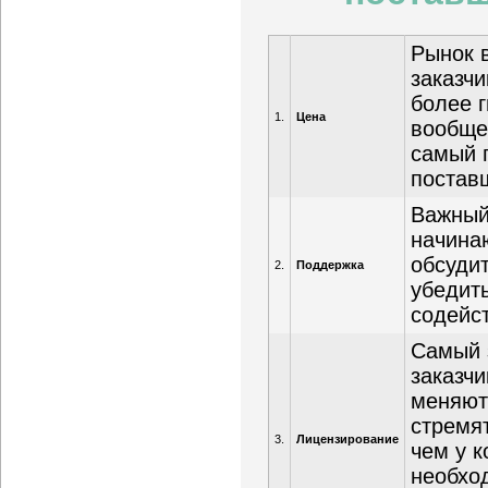
Рынок 
заказч
более 
1.
Цена
вообще
самый 
постав
Важный
начина
обсуди
2.
Поддержка
убедит
содейс
Самый 
заказчи
меняют
стремя
3.
Лицензирование
чем у к
необхо