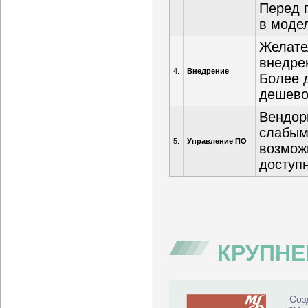
Перед 
в моде
Желател
внедре
4.
Внедрение
Более 
дешевог
Вендор
слабым
5.
Управление ПО
возмож
доступ
КРУПН
Соз