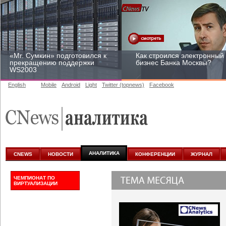
«Mr. Сумкин» подготовился к
Как строился электронный
прекращению поддержки
бизнес Банка Москвы?
WS2003
English
Mobile
Android
Light
Twitter (topnews)
Facebook
Заоблачная оптимизация:
Рейтинг CNewsInfrastructur
как Faberlic изменил подход
2015: приглашаем
к аналитике
участвовать
АНАЛИТИКА
CNEWS
НОВОСТИ
КОНФЕРЕНЦИИ
ЖУРНАЛ
ЧЕМПИОНАТ ПО
ВИРТУАЛИЗАЦИИ